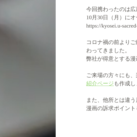
今回携わったのは広
10月30日（月）に
https://kyosei.u-sacre
コロナ禍の前よりご
わってきました。
弊社が得意とする漫
ご来場の方々にも、
紹介ページ
も作成し
また、他所とは違う
漫画の訴求ポイント