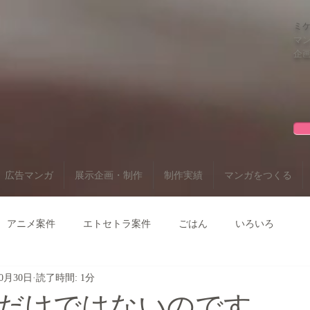
ミ
マン
企画
広告マンガ
展示企画・制作
制作実績
マンガをつくる
アニメ案件
エトセトラ案件
ごはん
いろいろ
10月30日
読了時間: 1分
だけではないのです