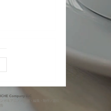
けから捻りだす
ICHE Company LLC
マンガ＆アニメ／企画・編集・制作／宣伝・
広告