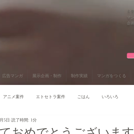
ミ
マン
企画
広告マンガ
展示企画・制作
制作実績
マンガをつくる
アニメ案件
エトセトラ案件
ごはん
いろいろ
1月5日
読了時間: 1分
ておめでとうございます2