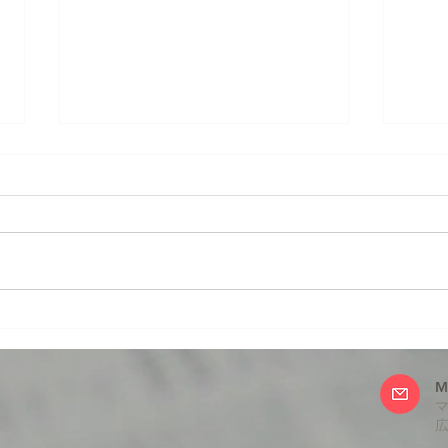
年明
伝説のコンサルタントが漫画
に！
M