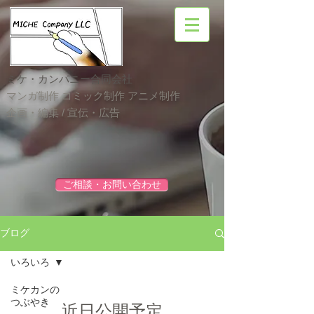
ミケ・カンパニー合同会社
マンガ制作 コミック制作 アニメ制作
企画・編集 / 宣伝・広告
ご相談・お問い合わせ
ブログ
いろいろ
ミケカンの
つぶやき
近日公開予定